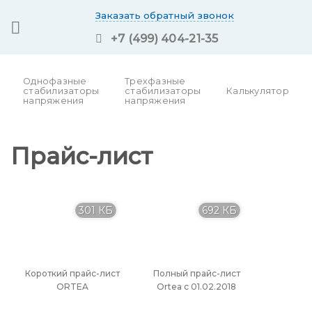
Skip
Заказать обратный звонок
to
+7 (499) 404-21-35
content
Однофазные
Трехфазные
стабилизаторы
стабилизаторы
Калькулятор
напряжения
напряжения
Прайс-лист
301 КБ
692 КБ
Короткий прайс-лист
Полный прайс-лист
ORTEA
Ortea с 01.02.2018