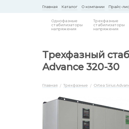
Skip
Главная
Каталог
О компании
Прайс-ли
to
content
Однофазные
Трехфазные
стабилизаторы
стабилизаторы
напряжения
напряжения
Трехфазный стаб
Advance 320-30
Главная
Трехфазные
Ortea Sirius Advan
/
/