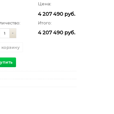
Цена:
4 207 490
руб.
личество:
Итого:
личество
4 207 490
руб.
 корзину
упить