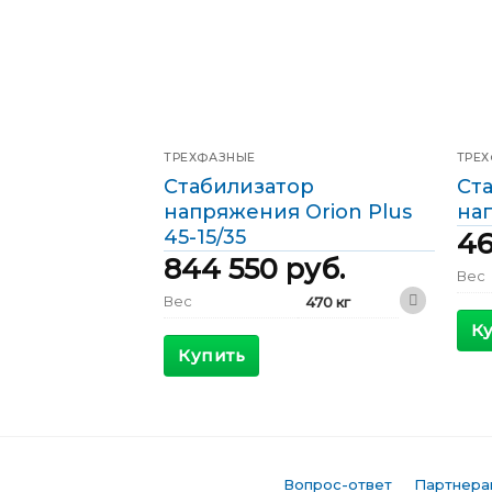
ТРЕХФАЗНЫЕ
ТРЕ
Стабилизатор
Ст
напряжения Orion Plus
на
45-15/35
4
844 550
руб.
Вес
Вес
470 кг
Габ
К
600 x 800 x
Габариты
1800 мм
Купить
КПД
КПД
>98 %
Мак
вход
Максимальный
100 А
входящий ток
Выхо
Выходной ток
65 А
Фаз
Вопрос-ответ
Партнера