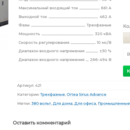
Максимальный входящий ток
661 А
Выходной ток
462 А
Фазы
Трехфазные
Ко
Мощность
320 кВА
Ко
Скорость регулирования
10 мс/В
Диапазон входного напряжения
±30 %
В
Диапазон входного напряжения
266-494 В
К
Артикул:
421
Категории:
Трехфазные
,
Ortea Sirius Advance
Метки:
380 вольт
,
Для дома
,
Для офиса
,
Промышленные
Оставить комментарий