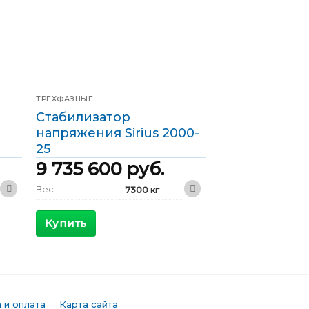
ТРЕХФАЗНЫЕ
Стабилизатор
напряжения Sirius 2000-
25
9 735 600
руб.
Вес
7300 кг
3600 x 1400
Габариты
x 2200 мм
Купить
КПД
>98 %
Максимальный
3853 А
входящий ток
Выходной ток
2890 А
 и оплата
Карта сайта