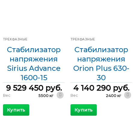
ТРЕХФАЗНЫЕ
ТРЕХФАЗНЫЕ
Стабилизатор
Стабилизатор
напряжения
напряжения
Sirius Advance
Orion Plus 630-
1600-15
30
9 529 450
руб.
4 140 290
руб.
Вес
Вес
5500 кг
2400 кг
6000 x 1000
2400 x 1000
Габариты
Габариты
x 2100 мм
x 2000 мм
Купить
Купить
КПД
КПД
>98 %
>98 %
Максимальный
Максимальный
2720 А
1300 А
входящий ток
входящий ток