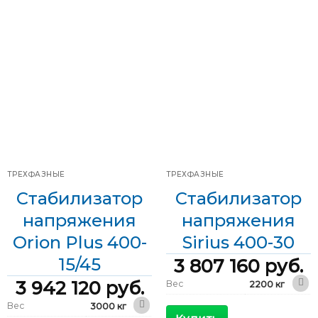
Выходной ток
Выходной ток
2312 А
910 А
Фазы
Фазы
Трехфазные
Трехфазные
Мощность
Мощность
1600 кВА
630 кВА
Скорость
Скорость
24 мс/В
12 мс/В
регулирования
регулирования
Диапазон
Диапазон
±15 %
±30 %
входного
входного
напряжения
напряжения
Диапазон
Диапазон
323-437 В
266-494 В
входного
входного
напряжения
напряжения
ТРЕХФАЗНЫЕ
ТРЕХФАЗНЫЕ
Стабилизатор
Стабилизатор
напряжения
напряжения
Orion Plus 400-
Sirius 400-30
15/45
3 807 160
руб.
3 942 120
руб.
Вес
2200 кг
1800 x 1000 x
Вес
3000 кг
Габариты
2000 мм