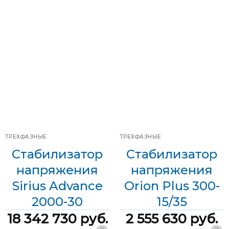
315 А
Выходной ток
578 А
входящий ток
Выходной ток
173 А
Фазы
Трехфазные
Фазы
Трехфазные
Мощность
400 кВА
Скорость
Мощность
120 кВА
12 мс/В
регулирования
Скорость
9 мс/В
Диапазон
регулирования
+15/-35 %
входного
напряжения
Диапазон
+15/-45 %
входного
Диапазон
напряжения
247-437 В
входного
напряжения
Диапазон
209-437 В
входного
напряжения
ТРЕХФАЗНЫЕ
ТРЕХФАЗНЫЕ
Стабилизатор
Стабилизатор
напряжения
напряжения
Sirius Advance
Orion Plus 300-
2000-30
15/35
18 342 730
руб.
2 555 630
руб.