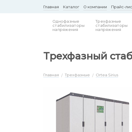
Skip
Главная
Каталог
О компании
Прайс-ли
to
content
Однофазные
Трехфазные
стабилизаторы
стабилизаторы
напряжения
напряжения
Трехфазный стаб
Главная
Трехфазные
Ortea Sirius
/
/