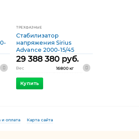
ТРЕХФАЗНЫЕ
Стабилизатор
0-
напряжения Sirius
Advance 2000-15/45
29 388 380
руб.
Вес
16800 кг
9000 x 2400
Габариты
x 2400 мм
Купить
КПД
>98 %
Максимальный
5254 А
входящий ток
Выходной ток
2890 А
 и оплата
Карта сайта
Фазы
Трехфазные
Мощность
2000 кВА