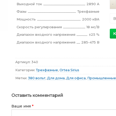
Ко
Выходной ток
2890 А
Фазы
Трехфазные
В
Мощность
2000 кВА
Скорость регулирования
18 мс/В
К
Диапазон входного напряжения
±25 %
Диапазон входного напряжения
285-475 В
Артикул:
340
Категории:
Трехфазные
,
Ortea Sirius
Метки:
380 вольт
,
Для дома
,
Для офиса
,
Промышленные
Оставить комментарий
Ваше имя
*