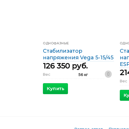
ОДНОФАЗНЫЕ
ОДН
Стабилизатор
Ст
напряжения Vega 5-15/45
на
ES
126 350
руб.
21
Вес
56 кг
Вес
300 x 560 x
Габариты
300 мм
Купить
Габ
К
КПД
>98 %
КПД
Максимальный
40 А
входящий ток
Мак
вход
Выходной ток
22 А
Выхо
Фазы
Однофазные