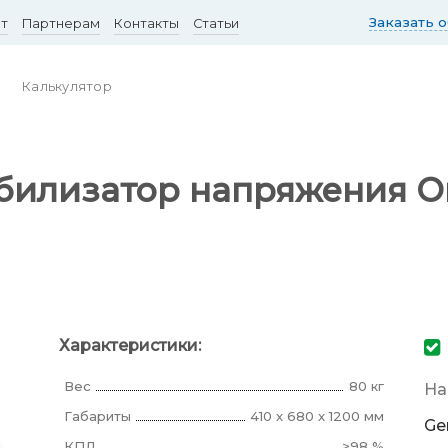
Заказать 
ст
Партнерам
Контакты
Статьи
Калькулятор
илизатор напряжения Ort
Характеристики:
Вес
80 кг
На
Габариты
410 x 680 x 1200 мм
Ge
КПД
>98 %