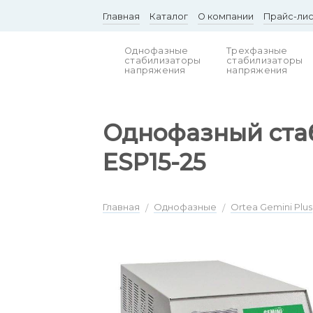
Skip
Главная
Каталог
О компании
Прайс-ли
to
content
Однофазные
Трехфазные
стабилизаторы
стабилизаторы
напряжения
напряжения
Однофазный стаб
ESP15-25
Главная
Однофазные
Ortea Gemini Plus
/
/