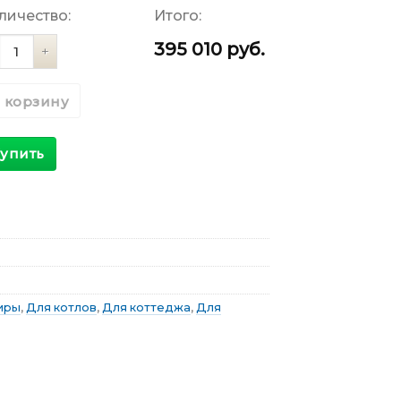
личество:
Итого:
личество
395 010
руб.
 корзину
упить
иры
,
Для котлов
,
Для коттеджа
,
Для