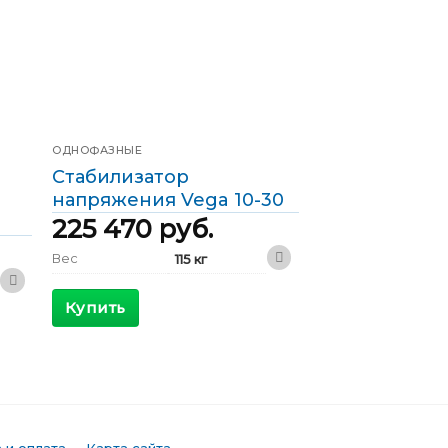
ОДНОФАЗНЫЕ
Стабилизатор
напряжения Vega 10-30
225 470
руб.
Вес
115 кг
410 x 530 x
Габариты
1200 мм
Купить
КПД
>98 %
Максимальный
62 А
входящий ток
Выходной ток
43 А
Фазы
Однофазные