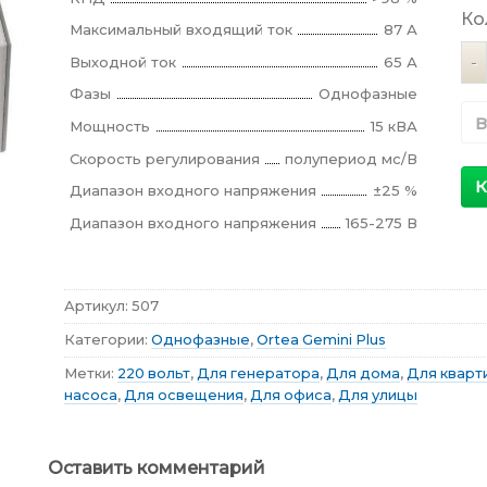
Ко
Максимальный входящий ток
87 А
Ко
Выходной ток
65 А
Фазы
Однофазные
В
Мощность
15 кВА
Скорость регулирования
полупериод мс/В
К
Диапазон входного напряжения
±25 %
Диапазон входного напряжения
165-275 В
Артикул:
507
Категории:
Однофазные
,
Ortea Gemini Plus
Метки:
220 вольт
,
Для генератора
,
Для дома
,
Для кварт
насоса
,
Для освещения
,
Для офиса
,
Для улицы
Оставить комментарий