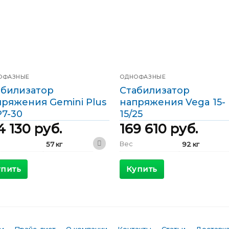
ОФАЗНЫЕ
ОДНОФАЗНЫЕ
абилизатор
Стабилизатор
пряжения Gemini Plus
напряжения Vega 15-
P7-30
15/25
4 130
руб.
169 610
руб.
Вес
57 кг
92 кг
410 x 530 x
410 x 530 x
ариты
Габариты
1200 мм
1200 мм
упить
Купить
КПД
>98 %
>98 %
симальный
Максимальный
44 А
87 А
ящий ток
входящий ток
дной ток
Выходной ток
30 А
65 А