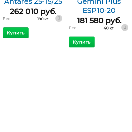
Antares 25-15/25
Gemini Plus
ESP10-20
262 010
руб.
181 580
руб.
Вес
190 кг
410 x 680 x
Вес
40 кг
Габариты
1200 мм
Купить
300 x 560 x
Габариты
КПД
>98 %
300 мм
Купить
Максимальный
КПД
>98 %
145 А
входящий ток
Максимальный
54 А
Выходной ток
109 А
входящий ток
Выходной ток
43 А
Фазы
Однофазные
Фазы
Однофазные
Мощность
25 кВА
Скорость
Мощность
10 кВА
14 мс/В
регулирования
полупериод
Диапазон
Скорость
+15/-25 %
входного
регулирования
мс/В
напряжения
Диапазон
Диапазон
±20 %
входного
165-253 В
входного
напряжения
напряжения
Диапазон