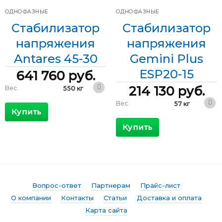
176-264 В
входного
напряжения
ОДНОФАЗНЫЕ
ОДНОФАЗНЫЕ
Стабилизатор
Стабилизатор
напряжения
напряжения
Antares 45-30
Gemini Plus
ESP20-15
641 760
руб.
214 130
руб.
Вес
550 кг
600 x 800 x
Вес
57 кг
Габариты
1800 мм
Купить
410 x 530 x
Габариты
КПД
>98 %
1200 мм
Купить
Максимальный
КПД
>98 %
279 А
входящий ток
Максимальный
102 А
Выходной ток
196 А
входящий ток
Выходной ток
87 А
Фазы
Однофазные
Вопрос-ответ
Партнерам
Прайс-лист
Фазы
Однофазные
Мощность
45 кВА
О компании
Контакты
Статьи
Доставка и оплата
Скорость
Мощность
20 кВА
Карта сайта
8 мс/В
регулирования