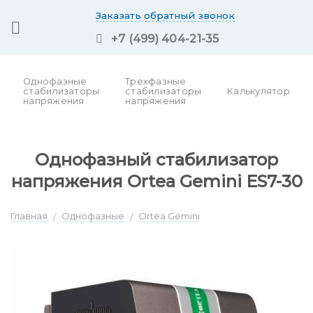
Skip
Заказать обратный звонок
to
+7 (499) 404-21-35
content
Однофазные
Трехфазные
стабилизаторы
стабилизаторы
Калькулятор
напряжения
напряжения
Однофазный стабилизатор
напряжения Ortea Gemini ES7-30
Главная
Однофазные
Ortea Gemini
/
/