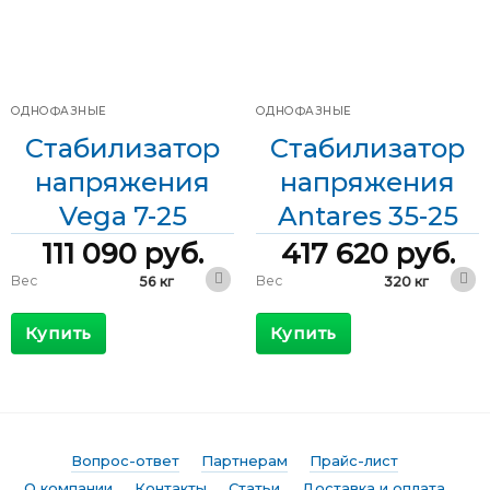
±20 %
входного
напряжения
Диапазон
±20 %
входного
Диапазон
напряжения
176-264 В
входного
напряжения
Диапазон
176-264 В
входного
напряжения
ОДНОФАЗНЫЕ
ОДНОФАЗНЫЕ
Стабилизатор
Стабилизатор
напряжения
напряжения
Vega 7-25
Antares 35-25
111 090
руб.
417 620
руб.
Вес
Вес
56 кг
320 кг
300 x 560 x
600 x 800 x
Габариты
Габариты
300 мм
1600 мм
Купить
Купить
КПД
КПД
>98 %
>98 %
Максимальный
Максимальный
40 А
203 А
входящий ток
входящий ток
Выходной ток
Выходной ток
30 А
152 А
Вопрос-ответ
Партнерам
Прайс-лист
Фазы
Фазы
Однофазные
Однофазные
О компании
Контакты
Статьи
Доставка и оплата