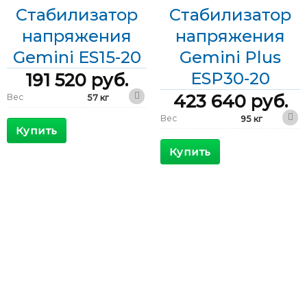
Стабилизатор
Стабилизатор
напряжения
напряжения
Gemini ES15-20
Gemini Plus
ESP30-20
191 520
руб.
423 640
руб.
Вес
57 кг
410 x 530 x
Вес
95 кг
Габариты
1200 мм
Купить
410 x 680 x
Габариты
КПД
>98 %
1200 мм
Купить
Максимальный
КПД
>98 %
81 А
входящий ток
Максимальный
163 А
Выходной ток
65 А
входящий ток
Выходной ток
130 А
Фазы
Однофазные
Фазы
Однофазные
Мощность
15 кВА
Мощность
30 кВА
полупериод
Скорость
регулирования
мс/В
полупериод
Скорость
регулирования
Диапазон
мс/В