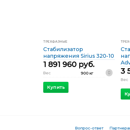
ТРЕХФАЗНЫЕ
ТРЕ
Стабилизатор
Ст
напряжения Sirius 320-10
нап
Adv
1 891 960
руб.
3 
Вес
900 кг
Вес
1200 x 800 x
Габариты
1800 мм
Купить
Габ
К
КПД
>98 %
КПД
Максимальный
514 А
входящий ток
Мак
вход
Выходной ток
462 А
Выхо
Фазы
Трехфазные
Вопрос-ответ
Партнера