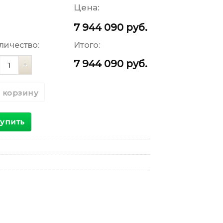
Цена:
7 944 090
руб.
личество:
Итого:
личество
7 944 090
руб.
 корзину
упить