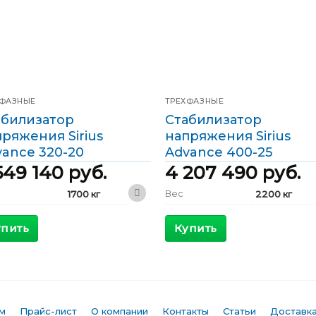
ХФАЗНЫЕ
ТРЕХФАЗНЫЕ
абилизатор
Стабилизатор
ряжения Sirius
напряжения Sirius
ance 320-20
Advance 400-25
549 140
руб.
4 207 490
руб.
Вес
1700 кг
2200 кг
2400 x 800
3000 x 1000
ариты
Габариты
x 1800 мм
x 2000 мм
упить
Купить
КПД
>98 %
>98 %
симальный
Максимальный
578 А
770 А
ящий ток
входящий ток
дной ток
Выходной ток
462 А
578 А
м
Прайс-лист
О компании
Контакты
Статьи
Доставка