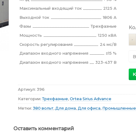
Максимальный входящий ток
2125 А
Выходной ток
1806 А
Фазы
Трехфазные
Ко
Мощность
1250 кВА
Ко
Скорость регулирования
24 мс/В
Диапазон входного напряжения
±15 %
В
Диапазон входного напряжения
323-437 В
К
Артикул:
396
Категории:
Трехфазные
,
Ortea Sirius Advance
Метки:
380 вольт
,
Для дома
,
Для офиса
,
Промышленные
Оставить комментарий