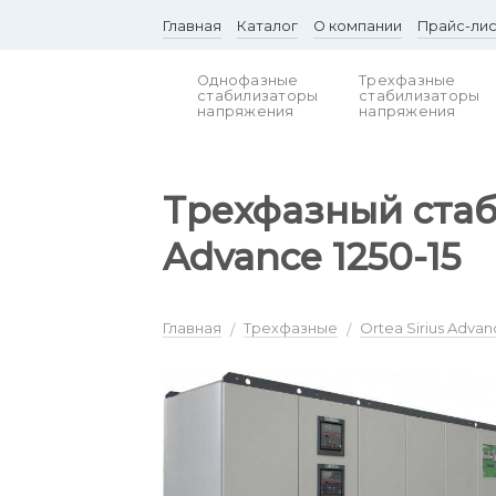
Skip
Главная
Каталог
О компании
Прайс-ли
to
content
Однофазные
Трехфазные
стабилизаторы
стабилизаторы
напряжения
напряжения
Трехфазный стаб
Advance 1250-15
Главная
Трехфазные
Ortea Sirius Advan
/
/