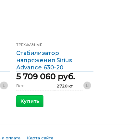
ТРЕХФАЗНЫЕ
Стабилизатор
напряжения Sirius
Advance 630-20
5 709 060
руб.
Вес
2720 кг
3000 x 1000
Габариты
x 2000 мм
Купить
КПД
>98 %
Максимальный
1138 А
входящий ток
Выходной ток
910 А
 и оплата
Карта сайта