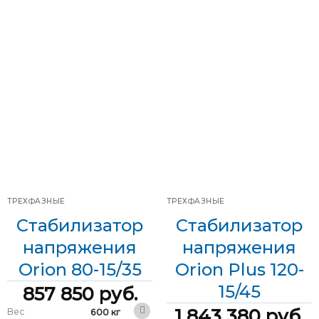
Максимальный
Максимальный
1700 А
963 А
входящий ток
входящий ток
Выходной ток
Выходной ток
1445 А
723 А
Фазы
Фазы
Трехфазные
Трехфазные
Мощность
Мощность
1000 кВА
500 кВА
Скорость
Скорость
24 мс/В
15 мс/В
регулирования
регулирования
Диапазон
Диапазон
±15 %
±25 %
входного
входного
напряжения
напряжения
Диапазон
Диапазон
323-437 В
285-475 В
входного
входного
напряжения
напряжения
ТРЕХФАЗНЫЕ
ТРЕХФАЗНЫЕ
Стабилизатор
Стабилизатор
напряжения
напряжения
Orion 80-15/35
Orion Plus 120-
15/45
857 850
руб.
1 843 380
руб.
Вес
600 кг