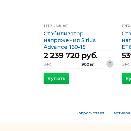
ТРЕХФАЗНЫЕ
ТРЕ
Стабилизатор
Ст
напряжения Sirius
на
Advance 160-15
ET6
2 239 720
руб.
53
Вес
Вес
900 кг
1600 x 800 x
Габариты
Габ
1800 мм
Купить
К
КПД
КПД
>98 %
Максимальный
Мак
272 А
входящий ток
вход
Выходной ток
Выхо
231 А
Вопрос-ответ
Партнера
Фазы
Фаз
Трехфазные
Мощность
Мощ
160 кВА