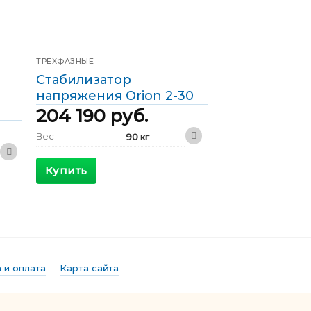
ТРЕХФАЗНЫЕ
Стабилизатор
напряжения Orion 2-30
204 190
руб.
Вес
90 кг
410 x 530 x
Габариты
1200 мм
Купить
КПД
>96 %
Максимальный
4.1 А
входящий ток
Выходной ток
2.9 А
Фазы
Трехфазные
 и оплата
Карта сайта
Мощность
2 кВА
Скорость