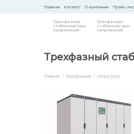
Skip
Главная
Каталог
О компании
Прайс-ли
to
content
Однофазные
Трехфазные
стабилизаторы
стабилизаторы
напряжения
напряжения
Трехфазный стаб
Главная
Трехфазные
Ortea Sirius
/
/