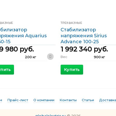
ХФАЗНЫЕ
ТРЕХФАЗНЫЕ
абилизатор
Стабилизатор
пряжения Aquarius
напряжения Sirius
0-15
Advance 100-25
9 980
руб.
1 992 340
руб.
Вес
200 кг
900 кг
600 x 600 x
1600 x 800 x
ариты
Габариты
1600 мм
1800 мм
упить
Купить
КПД
>98 %
>98 %
симальный
Максимальный
102 А
193 А
ящий ток
входящий ток
дной ток
Выходной ток
87 А
144 А
м
Прайс-лист
О компании
Контакты
Статьи
Доставка
ы
Фазы
Трехфазные
Трехфазные
ность
Мощность
60 кВА
100 кВА