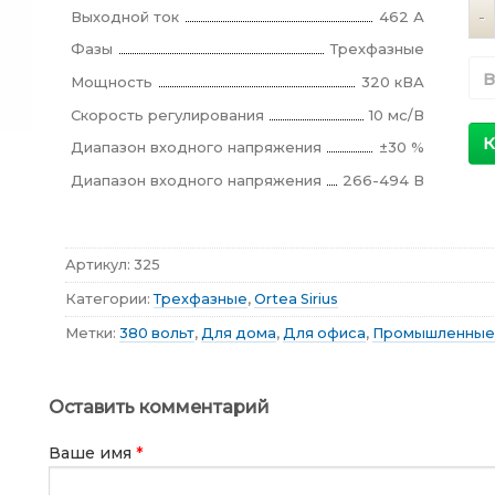
Ко
Выходной ток
462 А
Фазы
Трехфазные
В
Мощность
320 кВА
Скорость регулирования
10 мс/В
К
Диапазон входного напряжения
±30 %
Диапазон входного напряжения
266-494 В
Артикул:
325
Категории:
Трехфазные
,
Ortea Sirius
Метки:
380 вольт
,
Для дома
,
Для офиса
,
Промышленные
Оставить комментарий
Ваше имя
*