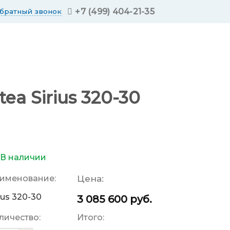
+7 (499) 404-21-35
обратный звонок
a Sirius 320-30
В наличии
именование:
Цена:
rius 320-30
3 085 600
руб.
личество:
Итого: