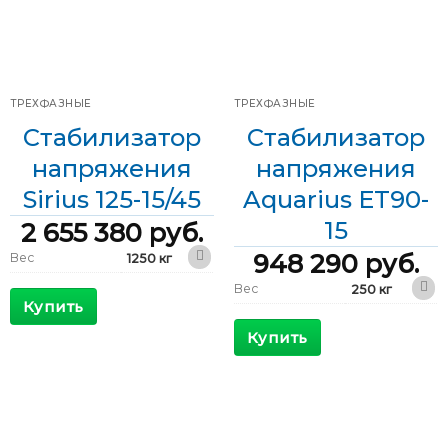
ТРЕХФАЗНЫЕ
ТРЕХФАЗНЫЕ
Стабилизатор
Стабилизатор
напряжения
напряжения
Sirius 125-15/45
Aquarius ET90-
15
2 655 380
руб.
948 290
руб.
Вес
1250 кг
1200 x 800 x
Вес
250 кг
Габариты
1800 мм
Купить
800 x 600 x
Габариты
КПД
>98 %
1800 мм
Купить
Максимальный
КПД
>98 %
329 А
входящий ток
Максимальный
153 А
Выходной ток
181 А
входящий ток
Выходной ток
130 А
Фазы
Трехфазные