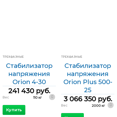
Фазы
Трехфазные
Мощность
125 кВА
Скорость
Мощность
90 кВА
10 мс/В
регулирования
полупериод
Диапазон
Скорость
+15/-45 %
входного
регулирования
мс/В
напряжения
Диапазон
Диапазон
±15 %
входного
209-437 В
входного
напряжения
напряжения
Диапазон
323-437 В
входного
напряжения
ТРЕХФАЗНЫЕ
ТРЕХФАЗНЫЕ
Стабилизатор
Стабилизатор
напряжения
напряжения
Orion 4-30
Orion Plus 500-
25
241 430
руб.
3 066 350
руб.
Вес
110 кг
410 x 530 x
Вес
2000 кг
Габариты
1200 мм
Купить
1800 x 1000 x
Габариты
КПД
>96 %
2000 мм