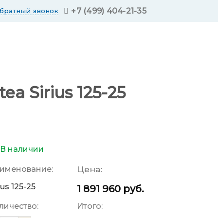
+7 (499) 404-21-35
обратный звонок
 Sirius 125-25
В наличии
именование:
Цена:
ius 125-25
1 891 960
руб.
личество:
Итого: