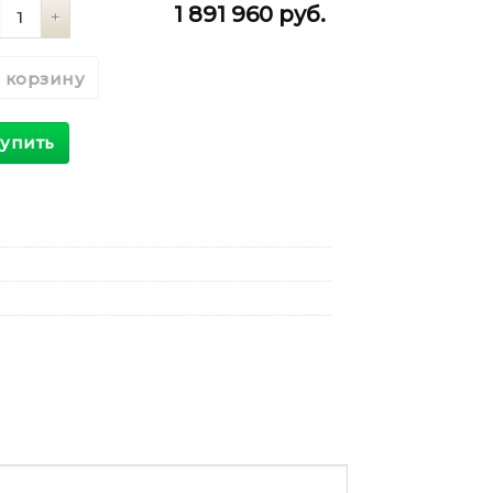
личество
1 891 960
руб.
 корзину
упить