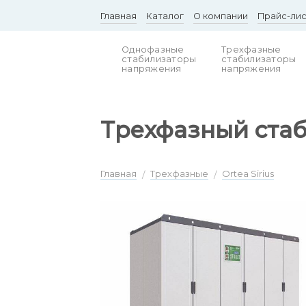
Skip
Главная
Каталог
О компании
Прайс-ли
to
content
Однофазные
Трехфазные
стабилизаторы
стабилизаторы
напряжения
напряжения
Трехфазный стаби
Главная
Трехфазные
Ortea Sirius
/
/