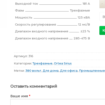
Ко
Выходной ток
181 А
Фазы
Трехфазные
В
Мощность
125 кВА
Скорость регулирования
12 мс/В
К
Диапазон входного напряжения
±25 %
Диапазон входного напряжения
285-475 В
Артикул:
316
Категории:
Трехфазные
,
Ortea Sirius
Метки:
380 вольт
,
Для дома
,
Для офиса
,
Промышленные
Оставить комментарий
Ваше имя
*