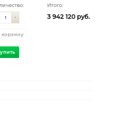
личество:
Итого:
личество
3 942 120
руб.
 корзину
упить