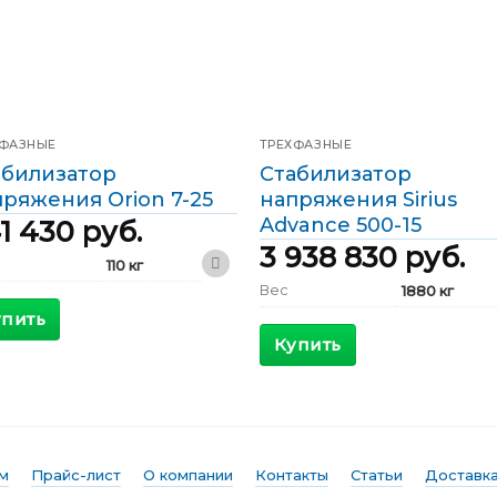
ХФАЗНЫЕ
ТРЕХФАЗНЫЕ
абилизатор
Стабилизатор
ряжения Orion 7-25
напряжения Sirius
Advance 500-15
1 430
руб.
3 938 830
руб.
110 кг
Вес
1880 кг
410 x 530 x
ариты
1200 мм
упить
2400 x 800
Габариты
x 2000 мм
Купить
>96 %
КПД
>98 %
симальный
13 А
ящий ток
Максимальный
851 А
входящий ток
дной ток
10 А
Выходной ток
723 А
ы
Трехфазные
м
Прайс-лист
О компании
Контакты
Статьи
Доставка
Фазы
Трехфазные