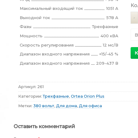
Ко
Максимальный входящий ток
1051 А
Ко
Выходной ток
578 А
Фазы
Трехфазные
В
Мощность
400 кВА
Скорость регулирования
12 мс/В
К
Диапазон входного напряжения
+15/-45 %
Диапазон входного напряжения
209-437 В
Артикул:
261
Категории:
Трехфазные
,
Ortea Orion Plus
Метки:
380 вольт
,
Для дома
,
Для офиса
Оставить комментарий