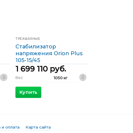
ТРЕХФАЗНЫЕ
Стабилизатор
напряжения Orion Plus
105-15/45
1 699 110
руб.
Вес
1050 кг
1200 x 800 x
Габариты
1800 мм
Купить
КПД
>98 %
Максимальный
276 А
входящий ток
Выходной ток
152 А
 и оплата
Карта сайта
Фазы
Трехфазные