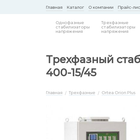
Skip
Главная
Каталог
О компании
Прайс-ли
to
content
Однофазные
Трехфазные
стабилизаторы
стабилизаторы
напряжения
напряжения
Трехфазный стаб
400-15/45
Главная
Трехфазные
Ortea Orion Plus
/
/