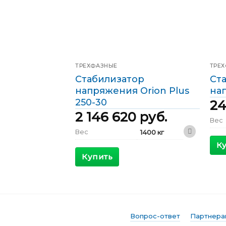
ТРЕХФАЗНЫЕ
ТРЕ
Стабилизатор
Ст
напряжения Orion Plus
нап
250-30
24
2 146 620
руб.
Вес
Вес
1400 кг
Габ
К
1200 x 800 x
Габариты
2000 мм
Купить
КПД
КПД
>98 %
Мак
вход
Максимальный
515 А
входящий ток
Выхо
Выходной ток
361 А
Фаз
Вопрос-ответ
Партнера
Фазы
Трехфазные