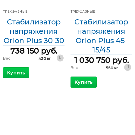
ТРЕХФАЗНЫЕ
ТРЕХФАЗНЫЕ
Стабилизатор
Стабилизатор
напряжения
напряжения
Orion Plus 30-30
Orion Plus 45-
15/45
738 150
руб.
1 030 750
руб.
Вес
430 кг
600 x 800 x
Вес
550 кг
Габариты
1800 мм
Купить
600 x 800 x
Габариты
КПД
>98 %
1800 мм
Купить
Максимальный
КПД
>98 %
61 А
входящий ток
Максимальный
118 А
Выходной ток
43 А
входящий ток
Выходной ток
65 А
Фазы
Трехфазные
Фазы
Трехфазные
Мощность
30 кВА
Скорость
Мощность
45 кВА
8 мс/В