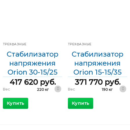
регулирования
Скорость
8 мс/В
Диапазон
регулирования
±30 %
входного
напряжения
Диапазон
+15/-45 %
входного
Диапазон
напряжения
266-494 В
входного
напряжения
Диапазон
209-437 В
входного
напряжения
ТРЕХФАЗНЫЕ
ТРЕХФАЗНЫЕ
Стабилизатор
Стабилизатор
напряжения
напряжения
Orion 30-15/25
Orion 15-15/35
417 620
руб.
371 770
руб.
Вес
Вес
220 кг
190 кг
410 x 680 x
410 x 680 x
Габариты
Габариты
1200 мм
1200 мм
Купить
Купить
КПД
КПД
>98 %
>98 %
Максимальный
Максимальный
57 А
34 А
входящий ток
входящий ток