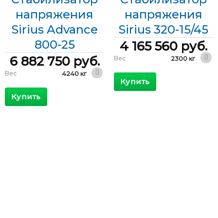
напряжения
напряжения
Sirius Advance
Sirius 320-15/45
800-25
4 165 560
руб.
6 882 750
руб.
Вес
2300 кг
2400 x 1000
Вес
4240 кг
Габариты
x 2000 мм
Купить
5400 x 1000
Габариты
КПД
>98 %
x 2100 мм
Купить
Максимальный
КПД
>98 %
840 А
входящий ток
Максимальный
1541 А
Выходной ток
462 А
входящий ток
Выходной ток
1156 А
Фазы
Трехфазные
Фазы
Трехфазные
Мощность
320 кВА
Скорость
Мощность
800 кВА
10 мс/В
регулирования
Скорость
15 мс/В
Диапазон
регулирования
+15/-45 %
входного
напряжения
Диапазон
±25 %
входного