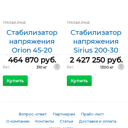
Диапазон
напряжения
209-437 В
входного
напряжения
Диапазон
285-475 В
входного
напряжения
ТРЕХФАЗНЫЕ
ТРЕХФАЗНЫЕ
Стабилизатор
Стабилизатор
напряжения
напряжения
Orion 45-20
Sirius 200-30
464 870
руб.
2 427 250
руб.
Вес
Вес
310 кг
1300 кг
600 x 600 x
1200 x 800 x
Габариты
Габариты
1600 мм
1800 мм
Купить
Купить
КПД
КПД
>98 %
>98 %
Максимальный
Максимальный
81 А
413 А
входящий ток
входящий ток
Выходной ток
Выходной ток
65 А
289 А
Вопрос-ответ
Партнерам
Прайс-лист
Фазы
Фазы
Трехфазные
Трехфазные
О компании
Контакты
Статьи
Доставка и оплата
Мощность
Мощность
45 кВА
200 кВА