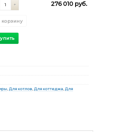
личество
276 010
руб.
 корзину
упить
иры
,
Для котлов
,
Для коттеджа
,
Для