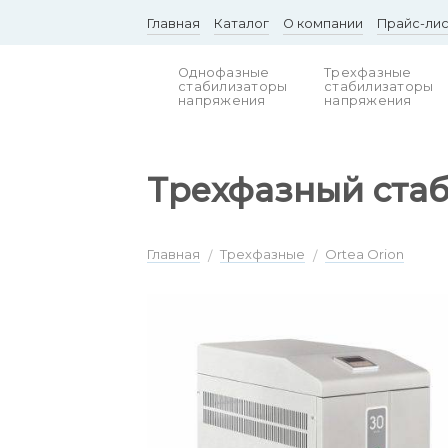
Skip
Главная
Каталог
О компании
Прайс-ли
to
content
Однофазные
Трехфазные
стабилизаторы
стабилизаторы
напряжения
напряжения
Трехфазный стаб
Главная
Трехфазные
Ortea Orion
/
/