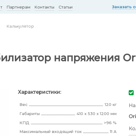
Заказать 
ст
Партнерам
Контакты
Статьи
Калькулятор
илизатор напряжения Orte
Характеристики:
Вес
120 кг
На
Габариты
410 x 530 x 1200 мм
Or
КПД
>96 %
Ко
Максимальный входящий ток
11 А