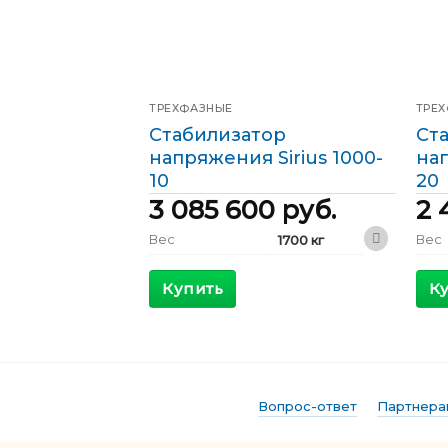
ТРЕХФАЗНЫЕ
ТРЕ
Стабилизатор
Ст
напряжения Sirius 1000-
нап
10
20
3 085 600
руб.
2 
Вес
Вес
1700 кг
1800 x 1000 x
Габариты
Габ
2000 мм
Купить
К
КПД
КПД
>98 %
Максимальный
Мак
1606 А
входящий ток
вход
Выходной ток
Выхо
1445 А
Вопрос-ответ
Партнера
Фазы
Фаз
Трехфазные