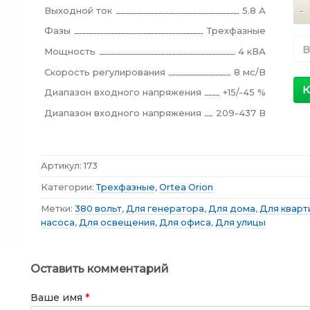
Ко
Выходной ток
5.8 А
Фазы
Трехфазные
В
Мощность
4 кВА
Скорость регулирования
8 мс/В
К
Диапазон входного напряжения
+15/-45 %
Диапазон входного напряжения
209-437 В
Артикул:
173
Категории:
Трехфазные
,
Ortea Orion
Метки:
380 вольт
,
Для генератора
,
Для дома
,
Для кварт
насоса
,
Для освещения
,
Для офиса
,
Для улицы
Оставить комментарий
Ваше имя
*