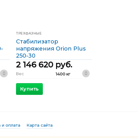
ТРЕХФАЗНЫЕ
Стабилизатор
-
напряжения Orion Plus
250-30
2 146 620
руб.
Вес
1400 кг
1200 x 800 x
Габариты
2000 мм
Купить
КПД
>98 %
Максимальный
515 А
входящий ток
Выходной ток
361 А
 и оплата
Карта сайта
Фазы
Трехфазные