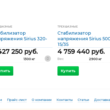
ХФАЗНЫЕ
ТРЕХФАЗНЫЕ
абилизатор
Стабилизатор
ряжения Sirius 320-
напряжения Sirius 500
15/35
427 250
руб.
4 759 440
руб.
Вес
1300 кг
2900 кг
1200 x 800 x
2400 x 1000
ариты
Габариты
1800 мм
x 2000 мм
упить
Купить
КПД
>98 %
>98 %
симальный
Максимальный
578 А
1111 А
ящий ток
входящий ток
дной ток
Выходной ток
462 А
723 А
м
Прайс-лист
О компании
Контакты
Статьи
Доставка
ы
Фазы
Трехфазные
Трехфазные