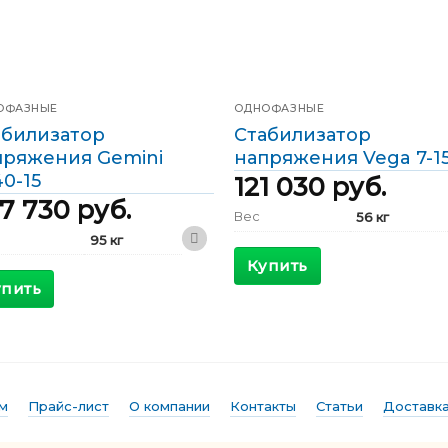
ОФАЗНЫЕ
ОДНОФАЗНЫЕ
абилизатор
Стабилизатор
пряжения Gemini
напряжения Vega 7-15
0-15
121 030
руб.
7 730
руб.
Вес
56 кг
95 кг
300 x 560 x
Габариты
300 мм
Купить
410 x 680 x
ариты
1200 мм
упить
КПД
>98 %
>98 %
Максимальный
46 А
входящий ток
симальный
205 А
ящий ток
Выходной ток
30 А
дной ток
174 А
Фазы
Однофазные
м
Прайс-лист
О компании
Контакты
Статьи
Доставка
ы
Однофазные
Мощность
7 кВА