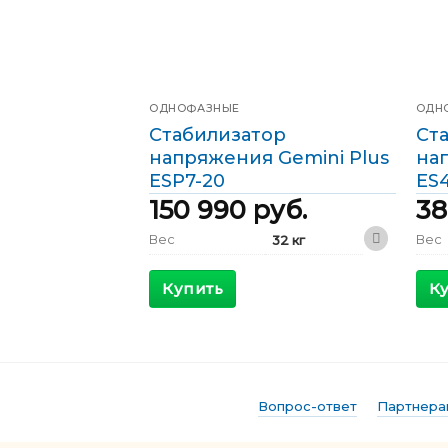
ОДНОФАЗНЫЕ
ОДН
Стабилизатор
Ст
напряжения Gemini Plus
на
ESP7-20
ES4
150 990
руб.
38
Вес
Вес
32 кг
300 x 560 x
Габариты
Габ
300 мм
Купить
К
КПД
КПД
>98 %
Максимальный
Мак
38 А
входящий ток
вход
Выходной ток
Выхо
30 А
Вопрос-ответ
Партнера
Фазы
Фаз
Однофазные