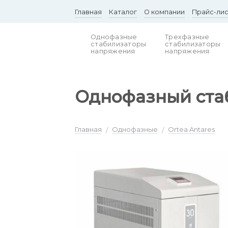
Skip
Главная
Каталог
О компании
Прайс-ли
to
content
Однофазные
Трехфазные
стабилизаторы
стабилизаторы
напряжения
напряжения
Однофазный стаб
Главная
Однофазные
Ortea Antares
/
/