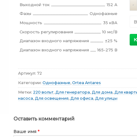
Ко
Выходной ток
152 А
Фазы
Однофазные
В
Мощность
35 кВА
Скорость регулирования
10 мс/В
К
Диапазон входного напряжения
±25 %
Диапазон входного напряжения
165-275 В
Артикул:
72
Категории:
Однофазные
,
Ortea Antares
Метки:
220 вольт
,
Для генератора
,
Для дома
,
Для кварт
насоса
,
Для освещения
,
Для офиса
,
Для улицы
Оставить комментарий
Ваше имя
*