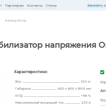
Заказать 
ст
Партнерам
Контакты
Статьи
Калькулятор
илизатор напряжения Ort
Характеристики:
Вес
320 кг
На
Габариты
600 x 800 x 1600 мм
An
КПД
>98 %
Ко
Максимальный входящий ток
203 А