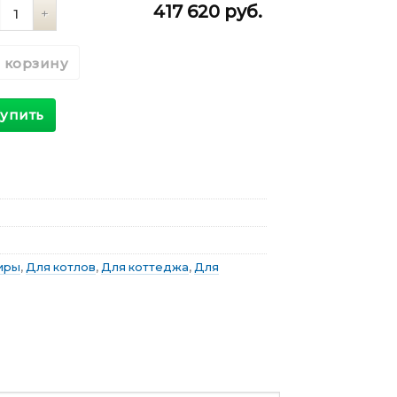
личество
417 620
руб.
 корзину
упить
иры
,
Для котлов
,
Для коттеджа
,
Для