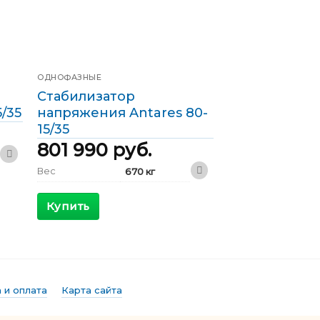
ОДНОФАЗНЫЕ
Стабилизатор
/35
напряжения Antares 80-
15/35
801 990
руб.
Вес
670 кг
600 x 800 x
Габариты
1800 мм
Купить
КПД
>98 %
Максимальный
535 А
входящий ток
Выходной ток
348 А
 и оплата
Карта сайта
Фазы
Однофазные